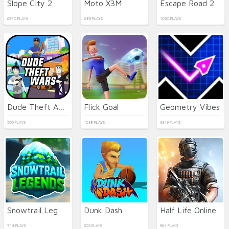
Slope City 2
Moto X3M
Escape Road 2
6970 PLAYS
289 PLAYS
1030 PLAYS
Dude Theft Auto
Flick Goal
Geometry Vibes
505 PLAYS
1038 PLAYS
3349 PLAYS
Snowtrail Legends
Dunk Dash
Half Life Online
714 PLAYS
505 PLAYS
964 PLAYS