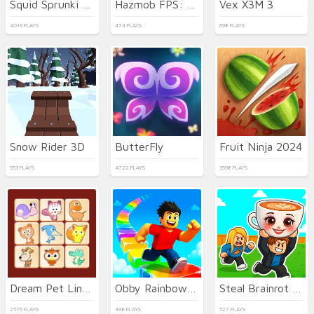
Squid Sprunki Slither Game 2
Hazmob FPS: Online Shooter
Vex X3M 3
4019 PLAYS
474 PLAYS
698 PLAYS
Snow Rider 3D
ButterFly
Fruit Ninja 2024
553 PLAYS
4722 PLAYS
3598 PLAYS
Dream Pet Link 2
Obby Rainbow Tower
Steal Brainrot Arena
2576 PLAYS
498 PLAYS
527 PLAYS