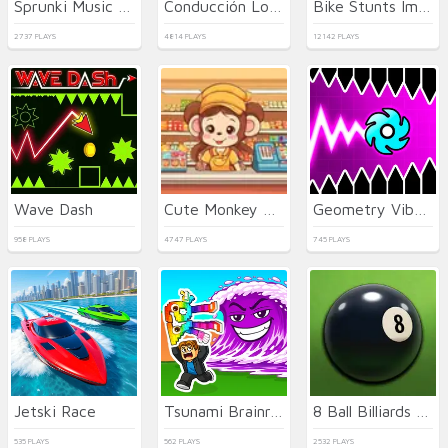
Sprunki Music Scary Beat Box
Conducción Loca de Camiones
Bike Stunts Impossible
2737 PLAYS
4814 PLAYS
12142 PLAYS
Wave Dash
Cute Monkey Mart
Geometry Vibes X-Ball
958 PLAYS
4747 PLAYS
745 PLAYS
Jetski Race
Tsunami Brainrots Online
8 Ball Billiards Classic
535 PLAYS
562 PLAYS
2532 PLAYS