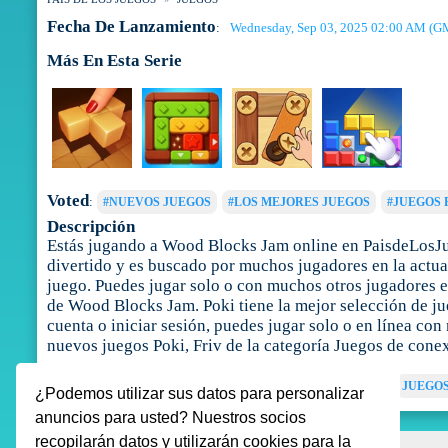
Fecha De Lanzamiento
Wednesday, Sep 03, 2025 02:00 AM (
:
Más En Esta Serie
Voted
:
#NUEVOS JUEGOS
#LOS MEJORES JUEGOS
#JUEGOS 
Descripción
Estás jugando a Wood Blocks Jam online en PaisdeLosJu
divertido y es buscado por muchos jugadores en la actual
juego. Puedes jugar solo o con muchos otros jugadores e
de Wood Blocks Jam. Poki tiene la mejor selección de jue
cuenta o iniciar sesión, puedes jugar solo o en línea c
nuevos juegos Poki, Friv de la categoría Juegos de con
Tags
:
JUEGOS DE BLOQUES
JUEGOS DE CONEXIÓN
JUEGO
¿Podemos utilizar sus datos para personalizar
anuncios para usted? Nuestros socios
recopilarán datos y utilizarán cookies para la