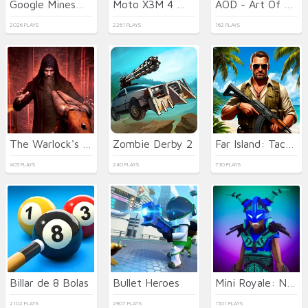
Google Minesweeper
Moto X3M 4 Winter
AOD - Art Of Defense
2026 PLAYS
2261 PLAYS
162 PLAYS
The Warlock's Prisoner
Zombie Derby 2
Far Island: Tactical Warfare
405 PLAYS
240 PLAYS
730 PLAYS
Billar de 8 Bolas
Bullet Heroes
Mini Royale: Nations
2102 PLAYS
2907 PLAYS
1501 PLAYS