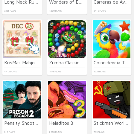
Long Neck Run 3D
Wonders of Egypt Match
Carreras de Aviones de Combate a Reacción
3326 PLAYS
4209 PLAYS
3418 PLAYS
KrisMas Mahjong 2
Zumba Classic
Coincidencia Tropical
4712 PLAYS
1846 PLAYS
4333 PLAYS
Penalty Shooters 2026
Heladitos 3
Stickman World Battle
618 PLAYS
2860 PLAYS
733 PLAYS