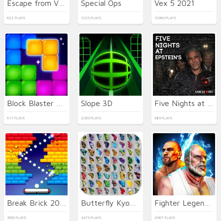
Escape from Vlogger: Runaway
Special Ops
Vex 5 2021
622 PLAYS
1025 PLAYS
10963 PLAYS
Block Blaster Puzzle
Slope 3D
Five Nights at Epstein's Online
617 PLAYS
2063 PLAYS
989 PLAYS
Break Brick 2024
Butterfly Kyodai HD
Fighter Legends Duo
3565 PLAYS
3479 PLAYS
4587 PLAYS