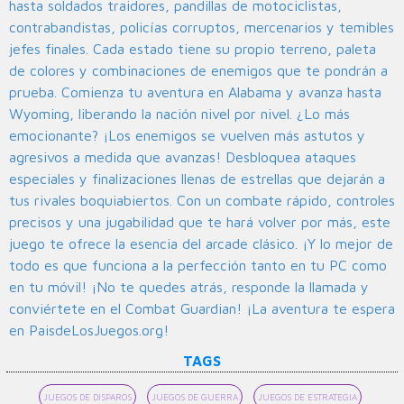
hasta soldados traidores, pandillas de motociclistas,
contrabandistas, policías corruptos, mercenarios y temibles
jefes finales. Cada estado tiene su propio terreno, paleta
de colores y combinaciones de enemigos que te pondrán a
prueba. Comienza tu aventura en Alabama y avanza hasta
Wyoming, liberando la nación nivel por nivel. ¿Lo más
emocionante? ¡Los enemigos se vuelven más astutos y
agresivos a medida que avanzas! Desbloquea ataques
especiales y finalizaciones llenas de estrellas que dejarán a
tus rivales boquiabiertos. Con un combate rápido, controles
precisos y una jugabilidad que te hará volver por más, este
juego te ofrece la esencia del arcade clásico. ¡Y lo mejor de
todo es que funciona a la perfección tanto en tu PC como
en tu móvil! ¡No te quedes atrás, responde la llamada y
conviértete en el Combat Guardian! ¡La aventura te espera
en PaisdeLosJuegos.org!
TAGS
JUEGOS DE DISPAROS
JUEGOS DE GUERRA
JUEGOS DE ESTRATEGIA