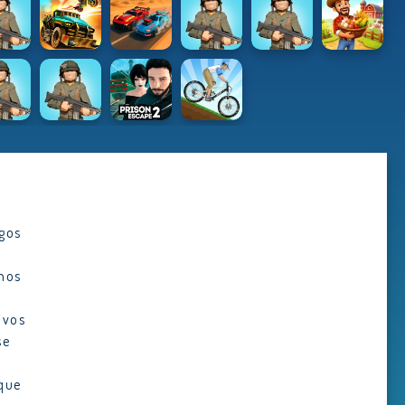
ADVERTISEMENT
egos
,
hos
ivos
se
a
 que