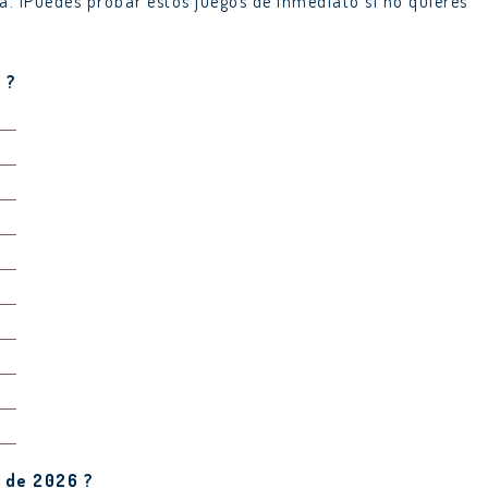
 ¡Puedes probar estos juegos de inmediato si no quieres
 ?
 de 2026 ?