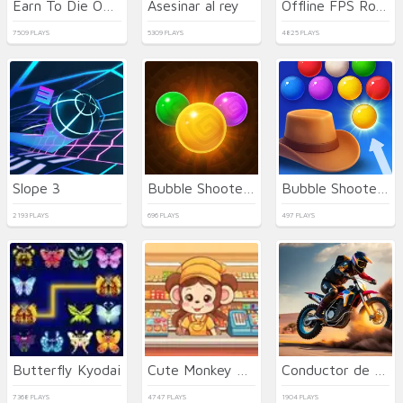
Earn To Die Online
Asesinar al rey
Offline FPS Royale
7509 PLAYS
5309 PLAYS
4825 PLAYS
Slope 3
Bubble Shooter Temple Jewels
Bubble Shooter Wild West
2193 PLAYS
696 PLAYS
497 PLAYS
Butterfly Kyodai
Cute Monkey Mart
Conductor de Acrobacias
7368 PLAYS
4747 PLAYS
1904 PLAYS